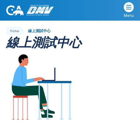
Menu
State
State
Skip
of
of
to
Home
線上測試中心
California
content
California
線上測試中心
Department
of
Motor
Vehicles